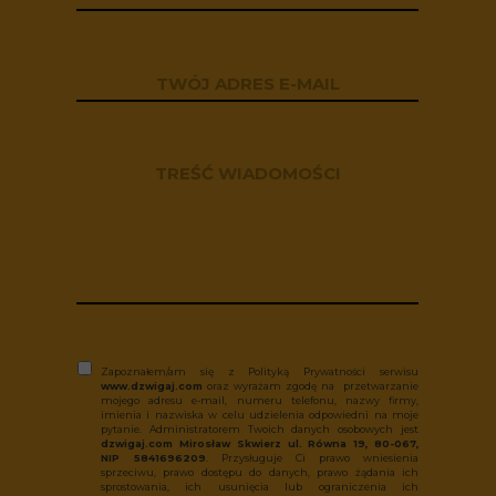
Zapoznałem/am się z Polityką Prywatności serwisu
www.dzwigaj.com
oraz wyrażam zgodę na przetwarzanie
mojego adresu e-mail, numeru telefonu, nazwy firmy,
imienia i nazwiska w celu udzielenia odpowiedni na moje
pytanie. Administratorem Twoich danych osobowych jest
dzwigaj.com Mirosław Skwierz ul. Równa 19, 80-067,
NIP 5841696209
. Przysługuje Ci prawo wniesienia
sprzeciwu, prawo dostępu do danych, prawo żądania ich
sprostowania, ich usunięcia lub ograniczenia ich