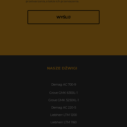
przetwarzania, a także ich przenoszenia.
WYŚLIJ
NASZE DŹWIGI
Demag AC 700-9
Grove GMK 6300L-1
Grove GMK 5250XL-1
Demag AC 220-5
Liebherr LTM 1200
Liebherr LTM 1160