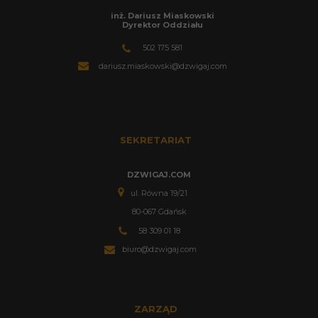
inż. Dariusz Miaskowski
Dyrektor Oddziału
502 175 581
dariusz.miaskowski@dzwigaj.com
SEKRETARIAT
DZWIGAJ.COM
ul. Równa 19/21
80-067 Gdańsk
58 309 01 18
biuro@dzwigaj.com
ZARZĄD