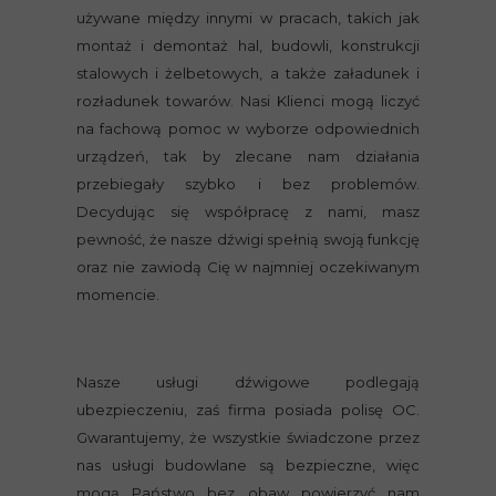
używane między innymi w pracach, takich jak
montaż i demontaż hal, budowli, konstrukcji
stalowych i żelbetowych, a także załadunek i
rozładunek towarów. Nasi Klienci mogą liczyć
na fachową pomoc w wyborze odpowiednich
urządzeń, tak by zlecane nam działania
przebiegały szybko i bez problemów.
Decydując się współpracę z nami, masz
pewność, że nasze dźwigi spełnią swoją funkcję
oraz nie zawiodą Cię w najmniej oczekiwanym
momencie.
Nasze usługi dźwigowe podlegają
ubezpieczeniu, zaś firma posiada polisę OC.
Gwarantujemy, że wszystkie świadczone przez
nas usługi budowlane są bezpieczne, więc
mogą Państwo bez obaw powierzyć nam