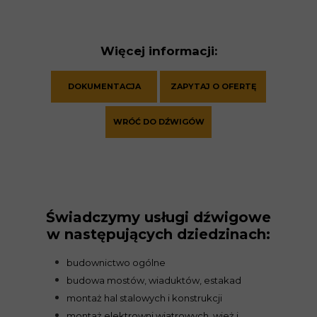
Więcej informacji:
DOKUMENTACJA
ZAPYTAJ O OFERTĘ
WRÓĆ DO DŹWIGÓW
Świadczymy usługi dźwigowe
w następujących dziedzinach:
budownictwo ogólne
budowa mostów, wiaduktów, estakad
montaż hal stalowych i konstrukcji
montaż elektrowni wiatrowych, wież i