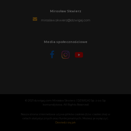
Mirosław Skwierz
miroslaw.skwierz@dzwigaj.com
Media społecznościowe
© 2021 dzwigaj.com Mirosław Skwierz / DŹWIGAJ Sp. z o.o. Sp.
komandytowa. All Rights Reserved
Nasza strona internetowa używa plików cookies (tzw. ciasteczka) w
celach statystycznych oraz funkcjonalnych. Możesz je wyłączyć.
Dowiedz się jak