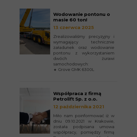
Wodowanie pontonu o
masie 60 ton!
13 czerwca 2025
Zrealizowaliśmy precyzyjny i
wymagający technicznie
załadunek oraz wodowanie
pontonu z wykorzystaniem
dwóch żurawi
samochodowych:
🔸 Grove GMK 6300L
Współpraca z firmą
Petrolift Sp. z o.o.
12 października 2021
Miło nam poinformować iż w
dniu 09.10.2021 w Krakowie,
została podpisana umowa
współpracy, pomiędzy firmą