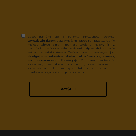
Zapoznałem/am się z Polityką Prywatności serwisu
www.dzwigaj.com
oraz wyrażam zgodę na przetwarzanie
mojego adresu e-mail, numeru telefonu, nazwy firmy,
imienia i nazwiska w celu udzielenia odpowiedni na moje
pytanie. Administratorem Twoich danych osobowych jest
dzwigaj.com Mirosław Skwierz ul. Równa 19, 80-067,
NIP 5841696209
. Przysługuje Ci prawo wniesienia
sprzeciwu, prawo dostępu do danych, prawo żądania ich
sprostowania, ich usunięcia lub ograniczenia ich
przetwarzania, a także ich przenoszenia.
WYŚLIJ