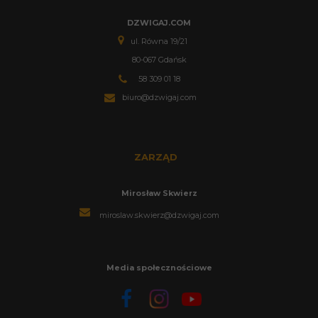
DZWIGAJ.COM
ul. Równa 19/21
80-067 Gdańsk
58 309 01 18
biuro@dzwigaj.com
ZARZĄD
Mirosław Skwierz
miroslaw.skwierz@dzwigaj.com
Media społecznościowe