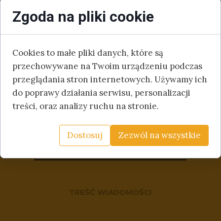
Na wszystkie zapytania odpowiadamy w
Zgoda na pliki cookie
ciągu 24h!
Cookies to małe pliki danych, które są
przechowywane na Twoim urządzeniu podczas
przeglądania stron internetowych. Używamy ich
do poprawy działania serwisu, personalizacji
treści, oraz analizy ruchu na stronie.
Dostosuj
Zezwól na wszystkie