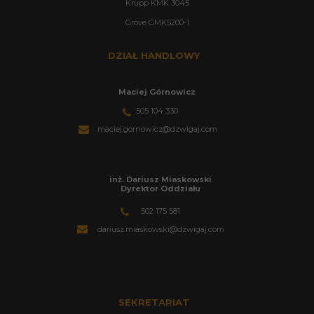
Krupp KMK 3045
Grove GMK5200-1
DZIAŁ HANDLOWY
Maciej Górnowicz
505 104 330
maciej.gornowicz@dzwigaj.com
inż. Dariusz Miaskowski
Dyrektor Oddziału
502 175 581
dariusz.miaskowski@dzwigaj.com
SEKRETARIAT